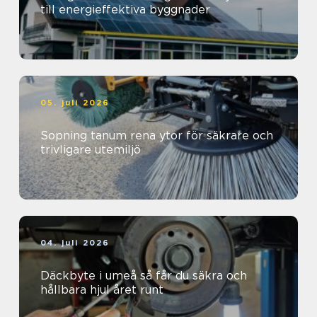
till energieffektiva byggnader
05. juli 2026
Sopning tanum rena ytor för säkrare och
trivligare utemiljö
04. juli 2026
Däckbyte i umeå så får du säkra och
hållbara hjul året runt