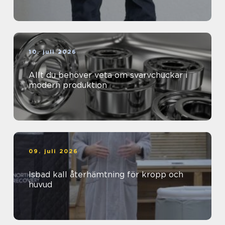
10. juli 2026
Allt du behöver veta om svarvchuckar i
modern produktion
09. juli 2026
Isbad kall återhämtning för kropp och
huvud