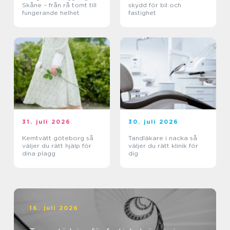
Skåne – från rå tomt till
skydd för bil och
fungerande helhet
fastighet
31. juli 2026
30. juli 2026
Kemtvätt göteborg så
Tandläkare i nacka så
väljer du rätt hjälp för
väljer du rätt klinik för
dina plagg
dig
16. juli 2026