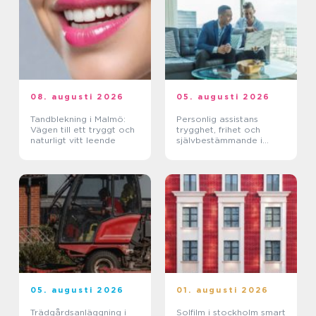
08. augusti 2026
05. augusti 2026
Tandblekning i Malmö:
Personlig assistans
Vägen till ett tryggt och
trygghet, frihet och
naturligt vitt leende
självbestämmande i
vardagen
05. augusti 2026
01. augusti 2026
Trädgårdsanläggning i
Solfilm i stockholm smart