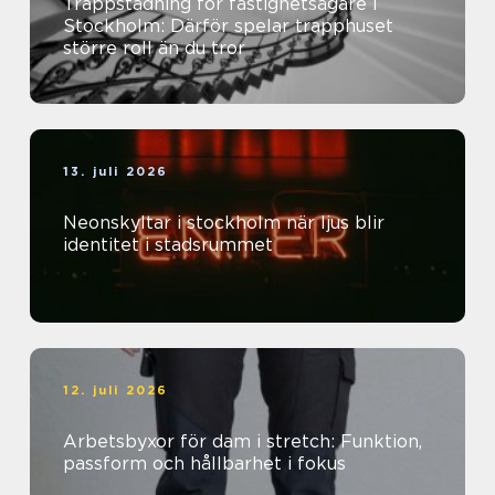
Trappstädning för fastighetsägare i
Stockholm: Därför spelar trapphuset
större roll än du tror
13. juli 2026
Neonskyltar i stockholm när ljus blir
identitet i stadsrummet
12. juli 2026
Arbetsbyxor för dam i stretch: Funktion,
passform och hållbarhet i fokus