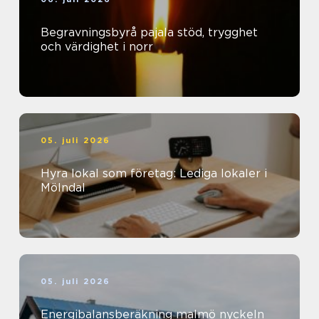
Begravningsbyrå pajala stöd, trygghet
och värdighet i norr
05. juli 2026
Hyra lokal som företag: Lediga lokaler i
Mölndal
05. juli 2026
Energibalansberäkning malmö nyckeln