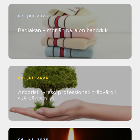
07. juli 2026
Badlakan – mer än bara en handduk
06. juli 2026
Arborist tyresö professionell trädvård i
skärgårdsmiljö
06. juli 2026