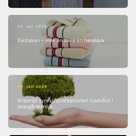
07. juli 2026
Badlakan – mer än bara en handduk
06. juli 2026
Arborist tyresö professionell trädvård i
skärgårdsmiljö