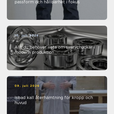
passform och hållbarhet i fokus
10. juli 2026
Allt du behöver veta om svarvchuckar i
modern produktion
09. juli 2026
Isbad kall återhämtning för kropp och
huvud