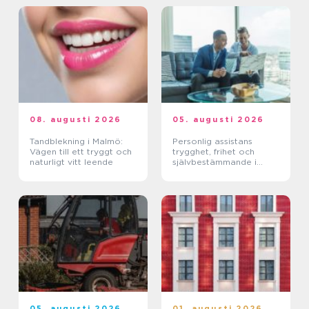
08. augusti 2026
05. augusti 2026
Tandblekning i Malmö:
Personlig assistans
Vägen till ett tryggt och
trygghet, frihet och
naturligt vitt leende
självbestämmande i
vardagen
05. augusti 2026
01. augusti 2026