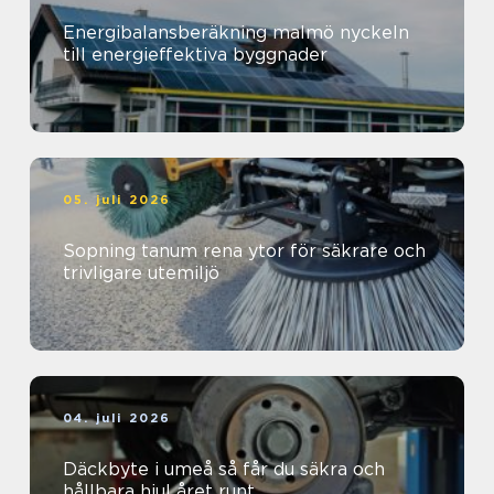
Energibalansberäkning malmö nyckeln
till energieffektiva byggnader
05. juli 2026
Sopning tanum rena ytor för säkrare och
trivligare utemiljö
04. juli 2026
Däckbyte i umeå så får du säkra och
hållbara hjul året runt