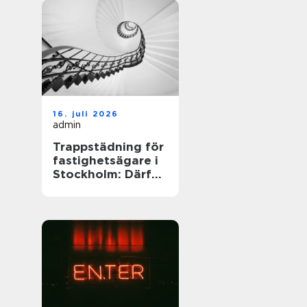
16. juli 2026
admin
Trappstädning för
fastighetsägare i
Stockholm: Därför
spelar trapphuset
större roll än du
tror