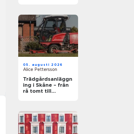
och
självbestämmande
i vardagen
05. augusti 2026
Alice Pettersson
Trädgårdsanläggn
ing i Skåne – från
rå tomt till
fungerande helhet