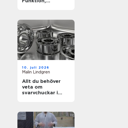
Funktion,
passform och
hållbarhet i fokus
10. juli 2026
Malin Lindgren
Allt du behöver
veta om
svarvchuckar i
modern
produktion