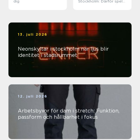
dig
Stockholm: Därför spelar
trapphuset större roll än
du tror
13. juli 2026
Neonskyltar i stockholm när ljus blir
identitet i stadsrummet
12. juli 2026
Arbetsbyxor för dam i stretch: Funktion,
passform och hållbarhet i fokus