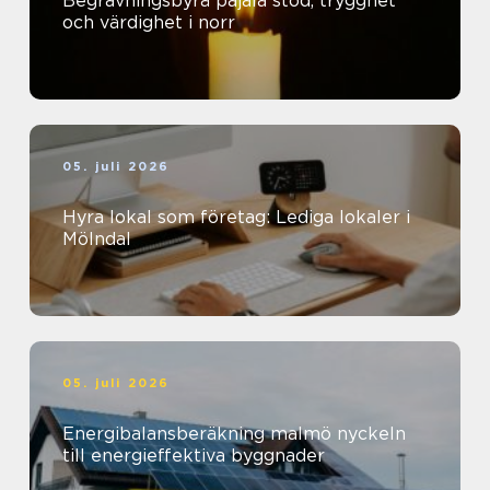
Begravningsbyrå pajala stöd, trygghet
och värdighet i norr
05. juli 2026
Hyra lokal som företag: Lediga lokaler i
Mölndal
05. juli 2026
Energibalansberäkning malmö nyckeln
till energieffektiva byggnader