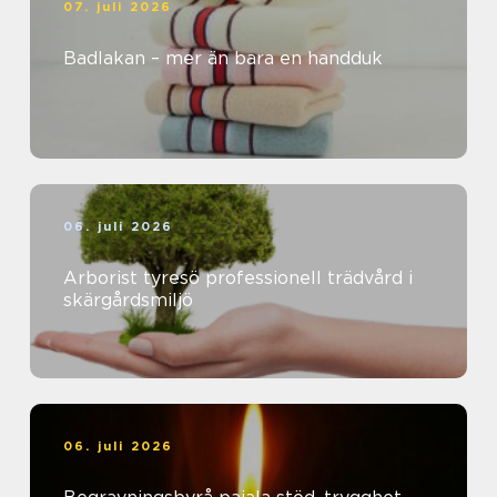
07. juli 2026
Badlakan – mer än bara en handduk
06. juli 2026
Arborist tyresö professionell trädvård i
skärgårdsmiljö
06. juli 2026