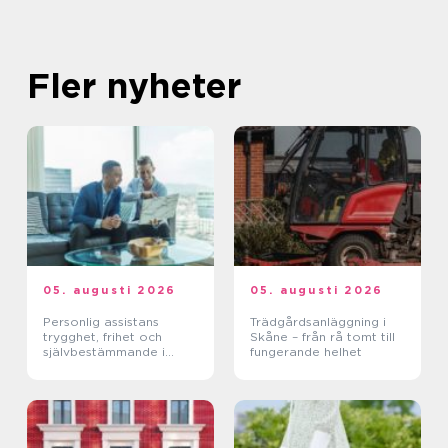
Fler nyheter
05. augusti 2026
05. augusti 2026
Personlig assistans
Trädgårdsanläggning i
trygghet, frihet och
Skåne – från rå tomt till
självbestämmande i
fungerande helhet
vardagen