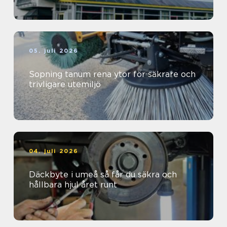
05. juli 2026
Sopning tanum rena ytor för säkrare och
trivligare utemiljö
04. juli 2026
Däckbyte i umeå så får du säkra och
hållbara hjul året runt