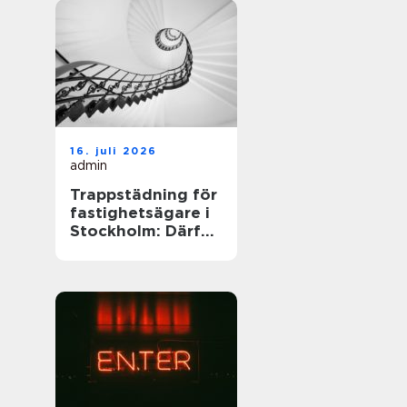
16. juli 2026
admin
Trappstädning för
fastighetsägare i
Stockholm: Därför
spelar trapphuset
större roll än du
tror