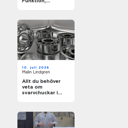
Funktion,
passform och
hållbarhet i fokus
10. juli 2026
Malin Lindgren
Allt du behöver
veta om
svarvchuckar i
modern
produktion