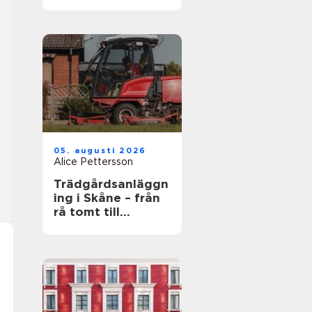
och
självbestämmande
i vardagen
05. augusti 2026
Alice Pettersson
Trädgårdsanläggn
ing i Skåne – från
rå tomt till
fungerande helhet