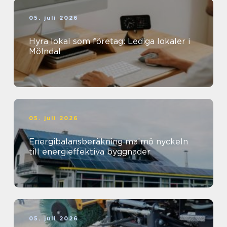
05. juli 2026
Hyra lokal som företag: Lediga lokaler i
Mölndal
05. juli 2026
Energibalansberäkning malmö nyckeln
till energieffektiva byggnader
05. juli 2026