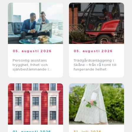
05. augusti 2026
05. augusti 2026
Personlig assistans
Trädgårdsanläggning i
trygghet, frihet och
Skåne – från rå tomt till
självbestämmande i
fungerande helhet
vardagen
01. augusti 2026
31. juli 2026