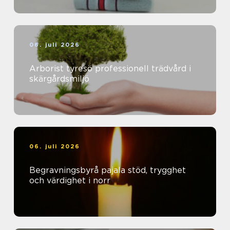
06. juli 2026
Arborist tyresö professionell trädvård i
skärgårdsmiljö
06. juli 2026
Begravningsbyrå pajala stöd, trygghet
och värdighet i norr