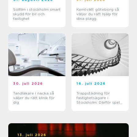
Solfilm i stockholm smart
Kemtvätt göteborg så
skydd för bil och
väljer du rätt hjälp för
fastighet
dina plagg
30. juli 2026
16. juli 2026
Tandläkare i nacka så
Trappstädning för
väljer du rätt klinik för
fastighetsägare i
dig
Stockholm: Därför spelar
trapphuset större roll än
du tror
13. juli 2026