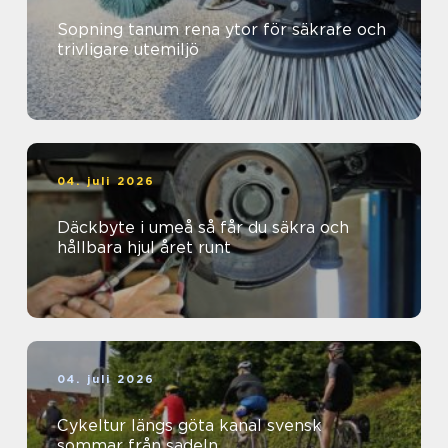
Sopning tanum rena ytor för säkrare och
trivligare utemiljö
04. juli 2026
Däckbyte i umeå så får du säkra och
hållbara hjul året runt
04. juli 2026
Cykeltur längs göta kanal svensk
sommar från sadeln