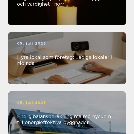
och värdighet i norr
05. juli 2026
Hyra lokal som företag: Lediga lokaler i
Mölndal
05. juli 2026
Energibalansberäkning malmö nyckeln
till energieffektiva byggnader