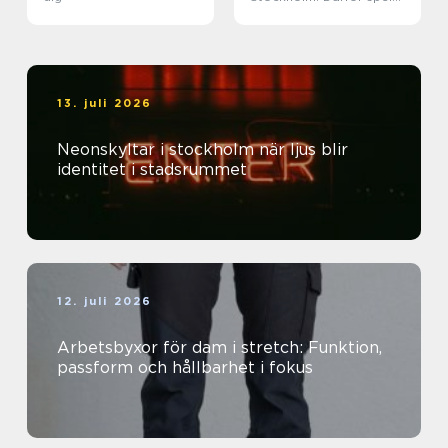
trapphuset större roll än
du tror
13. juli 2026
Neonskyltar i stockholm när ljus blir
identitet i stadsrummet
12. juli 2026
Arbetsbyxor för dam i stretch: Funktion,
passform och hållbarhet i fokus