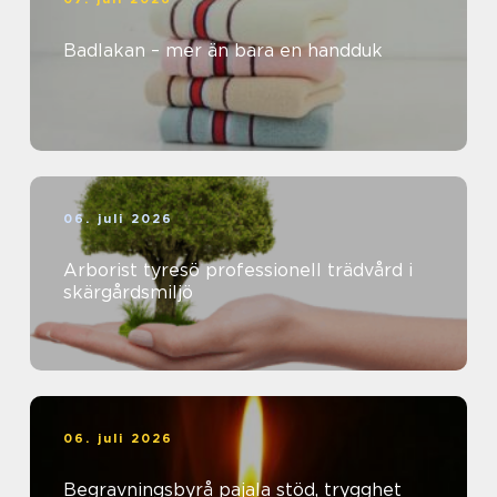
Badlakan – mer än bara en handduk
06. juli 2026
Arborist tyresö professionell trädvård i
skärgårdsmiljö
06. juli 2026
Begravningsbyrå pajala stöd, trygghet