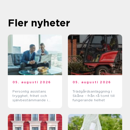
Fler nyheter
05. augusti 2026
05. augusti 2026
Personlig assistans
Trädgårdsanläggning i
trygghet, frihet och
Skåne – från rå tomt till
självbestämmande i
fungerande helhet
vardagen