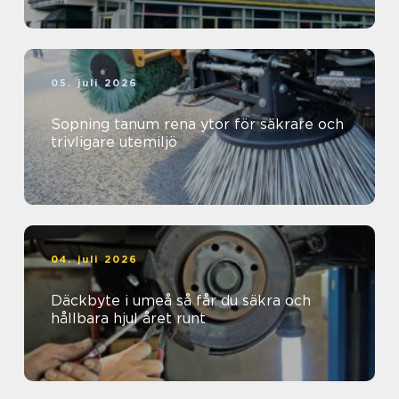
05. juli 2026
Sopning tanum rena ytor för säkrare och
trivligare utemiljö
04. juli 2026
Däckbyte i umeå så får du säkra och
hållbara hjul året runt