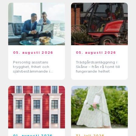
05. augusti 2026
05. augusti 2026
Personlig assistans
Trädgårdsanläggning i
trygghet, frihet och
Skåne – från rå tomt till
självbestämmande i
fungerande helhet
vardagen
01. augusti 2026
31. juli 2026