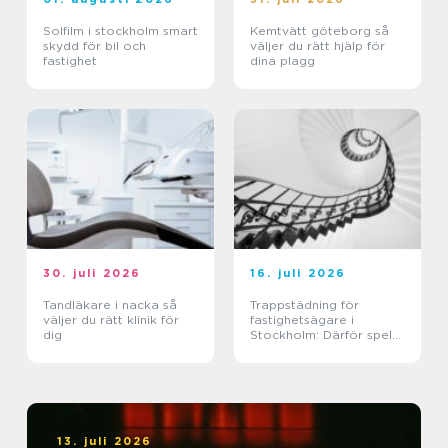
Solfilm i stockholm smart
Kemtvätt göteborg så
skydd för bil och
väljer du rätt hjälp för
fastighet
dina plagg
30. juli 2026
16. juli 2026
Tandläkare i nacka så
Trappstädning för
väljer du rätt klinik för
fastighetsägare i
dig
Stockholm: Därför spelar
trapphuset större roll än
du tror
13. juli 2026