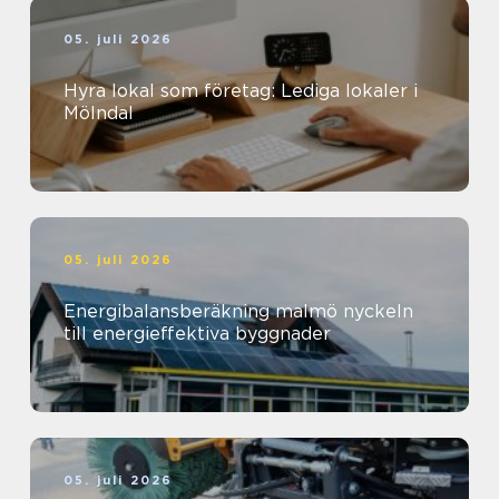
05. juli 2026
Hyra lokal som företag: Lediga lokaler i
Mölndal
05. juli 2026
Energibalansberäkning malmö nyckeln
till energieffektiva byggnader
05. juli 2026