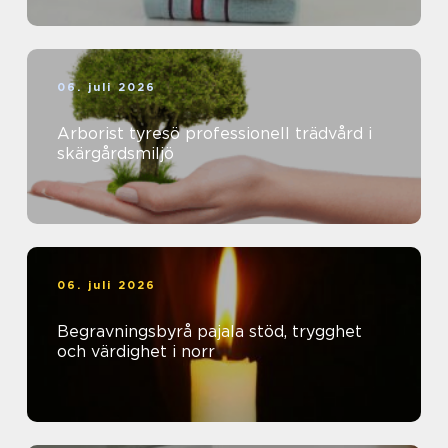
06. juli 2026
Arborist tyresö professionell trädvård i
skärgårdsmiljö
06. juli 2026
Begravningsbyrå pajala stöd, trygghet
och värdighet i norr