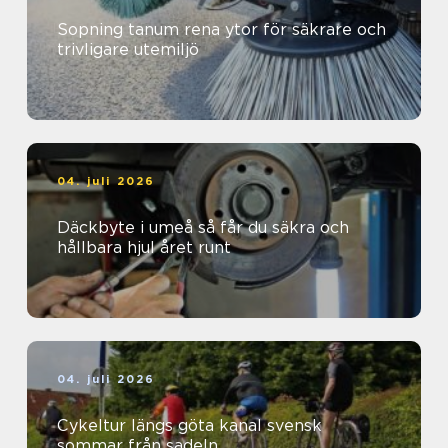
Sopning tanum rena ytor för säkrare och
trivligare utemiljö
04. juli 2026
Däckbyte i umeå så får du säkra och
hållbara hjul året runt
04. juli 2026
Cykeltur längs göta kanal svensk
sommar från sadeln