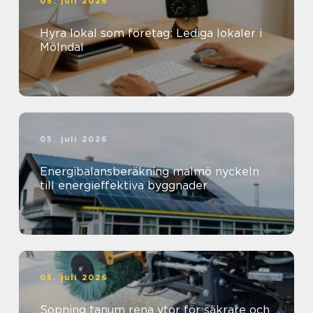
05. juli 2026
Hyra lokal som företag: Lediga lokaler i
Mölndal
05. juli 2026
Energibalansberäkning malmö nyckeln
till energieffektiva byggnader
05. juli 2026
Sopning tanum rena ytor för säkrare och