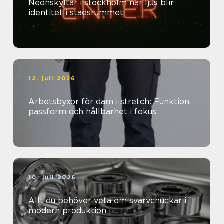
Neonskyltar i stockholm när ljus blir
identitet i stadsrummet
12. juli 2026
Arbetsbyxor för dam i stretch: Funktion,
passform och hållbarhet i fokus
10. juli 2026
Allt du behöver veta om svarvchuckar i
modern produktion