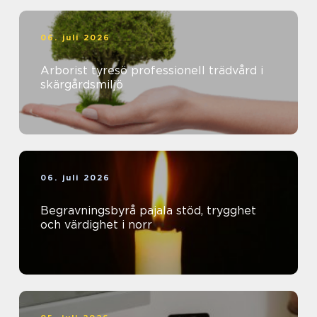
06. juli 2026
Arborist tyresö professionell trädvård i
skärgårdsmiljö
06. juli 2026
Begravningsbyrå pajala stöd, trygghet
och värdighet i norr