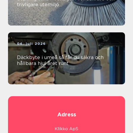
trivligare utemiljö
04. juli 2026
Däckbyte i umeå så får du säkra och
hållbara hjul året runt
Adress