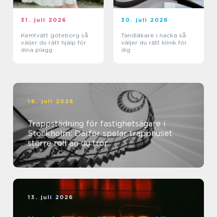
31. juli 2026
30. juli 2026
Kemtvätt göteborg så
Tandläkare i nacka så
väljer du rätt hjälp för
väljer du rätt klinik för
dina plagg
dig
16. juli 2026
Trappstädning för fastighetsägare i
Stockholm: Därför spelar trapphuset
större roll än du tror
13. juli 2026