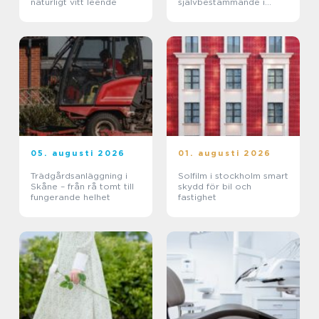
naturligt vitt leende
självbestämmande i
vardagen
05. augusti 2026
01. augusti 2026
Trädgårdsanläggning i
Solfilm i stockholm smart
Skåne – från rå tomt till
skydd för bil och
fungerande helhet
fastighet