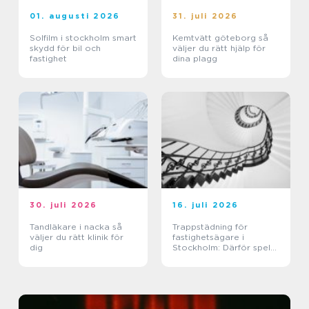
01. augusti 2026
31. juli 2026
Solfilm i stockholm smart
Kemtvätt göteborg så
skydd för bil och
väljer du rätt hjälp för
fastighet
dina plagg
30. juli 2026
16. juli 2026
Tandläkare i nacka så
Trappstädning för
väljer du rätt klinik för
fastighetsägare i
dig
Stockholm: Därför spelar
trapphuset större roll än
du tror