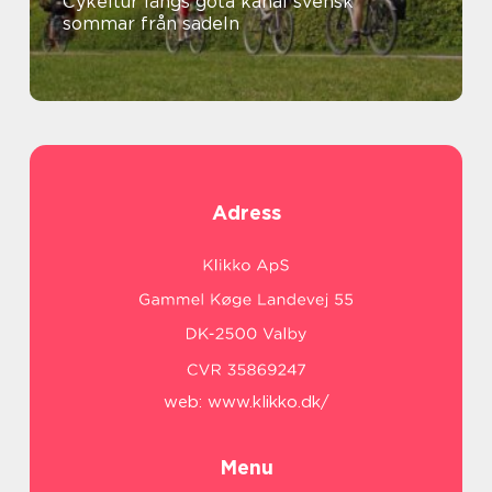
Cykeltur längs göta kanal svensk
sommar från sadeln
Adress
web:
www.klikko.dk/
Menu