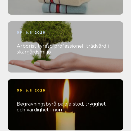
06. juli 2026
Arborist tyresö professionell trädvård i
skärgårdsmiljö
06. juli 2026
Begravningsbyrå pajala stöd, trygghet
och värdighet i norr