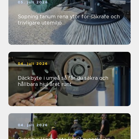
05. juli 2026
Sopning tanum rena ytor för säkrare och
trivligare utemiljö
04. juli 2026
Däckbyte i umeå så får du säkra och
hållbara hjul året runt
04. juli 2026