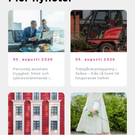
05. augusti 2026
05. augusti 2026
Personlig assistans
Trädgårdsanläggning i
trygghet, frihet och
Skåne – från rå tomt till
självbestämmande i
fungerande helhet
vardagen