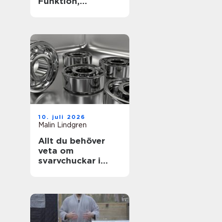
Funktion,
passform och
hållbarhet i fokus
10. juli 2026
Malin Lindgren
Allt du behöver
veta om
svarvchuckar i
modern
produktion