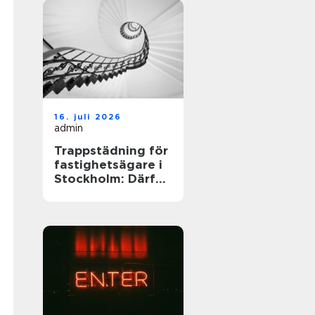
16. juli 2026
admin
Trappstädning för
fastighetsägare i
Stockholm: Därför
spelar trapphuset
större roll än du
tror