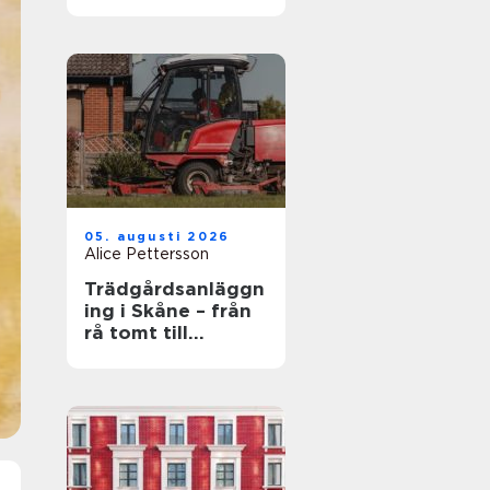
och
självbestämmande
i vardagen
05. augusti 2026
Alice Pettersson
Trädgårdsanläggn
ing i Skåne – från
rå tomt till
fungerande helhet