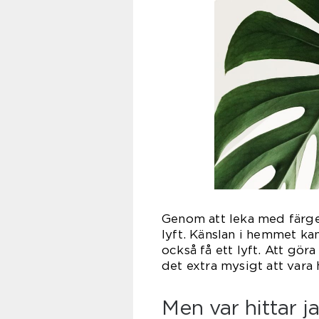
Genom att leka med färge
lyft. Känslan i hemmet k
också få ett lyft. Att g
det extra mysigt att var
Men var hittar j