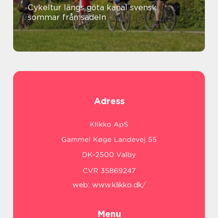
Cykeltur längs göta kanal svensk
sommar från sadeln
Adress
web:
www.klikko.dk/
Menu