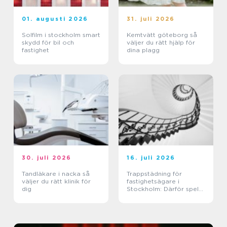
01. augusti 2026
31. juli 2026
Solfilm i stockholm smart
Kemtvätt göteborg så
skydd för bil och
väljer du rätt hjälp för
fastighet
dina plagg
30. juli 2026
16. juli 2026
Tandläkare i nacka så
Trappstädning för
väljer du rätt klinik för
fastighetsägare i
dig
Stockholm: Därför spelar
trapphuset större roll än
du tror