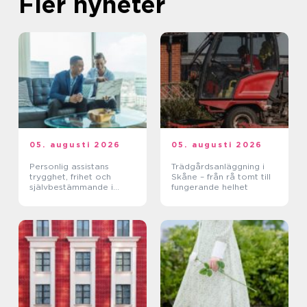
Fler nyheter
05. augusti 2026
05. augusti 2026
Personlig assistans
Trädgårdsanläggning i
trygghet, frihet och
Skåne – från rå tomt till
självbestämmande i
fungerande helhet
vardagen