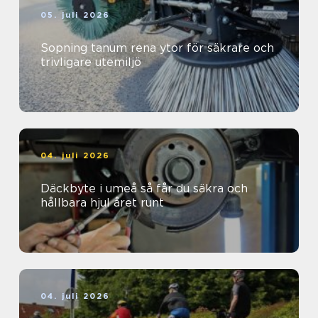
05. juli 2026
Sopning tanum rena ytor för säkrare och
trivligare utemiljö
04. juli 2026
Däckbyte i umeå så får du säkra och
hållbara hjul året runt
04. juli 2026