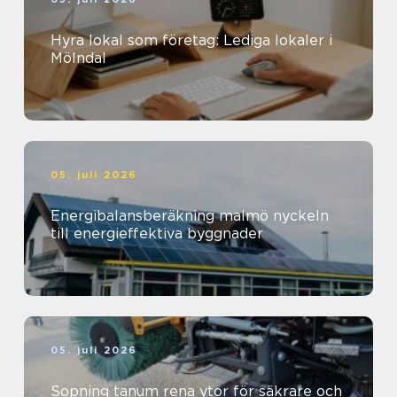
Hyra lokal som företag: Lediga lokaler i
Mölndal
05. juli 2026
Energibalansberäkning malmö nyckeln
till energieffektiva byggnader
05. juli 2026
Sopning tanum rena ytor för säkrare och