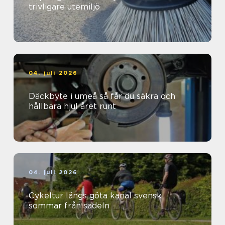
trivligare utemiljö
04. juli 2026
Däckbyte i umeå så får du säkra och
hållbara hjul året runt
04. juli 2026
Cykeltur längs göta kanal svensk
sommar från sadeln