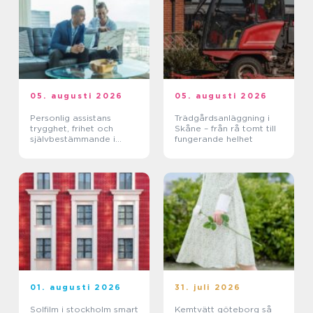
05. augusti 2026
05. augusti 2026
Personlig assistans
Trädgårdsanläggning i
trygghet, frihet och
Skåne – från rå tomt till
självbestämmande i
fungerande helhet
vardagen
01. augusti 2026
31. juli 2026
Solfilm i stockholm smart
Kemtvätt göteborg så