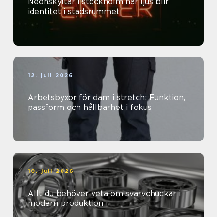
Neonskyltar i stockholm när ljus blir
identitet i stadsrummet
12. juli 2026
Arbetsbyxor för dam i stretch: Funktion,
passform och hållbarhet i fokus
10. juli 2026
Allt du behöver veta om svarvchuckar i
modern produktion