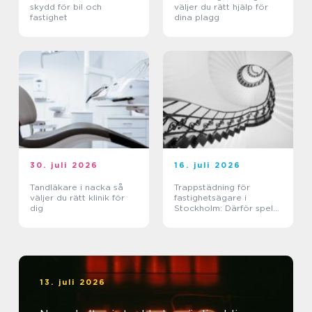
skydd för bil och
väljer du rätt hjälp för
fastighet
dina plagg
30. juli 2026
16. juli 2026
Tandläkare i nacka så
Trappstädning för
väljer du rätt klinik för
fastighetsägare i
dig
Stockholm: Därför spelar
trapphuset större roll än
du tror
13. juli 2026