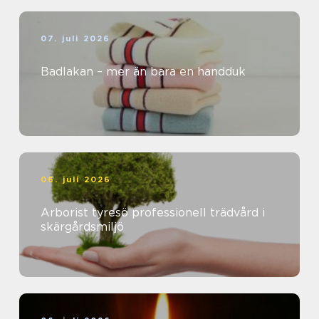
07. juli 2026
Badlakan – mer än bara en handduk
06. juli 2026
Arborist tyresö professionell trädvård i
skärgårdsmiljö