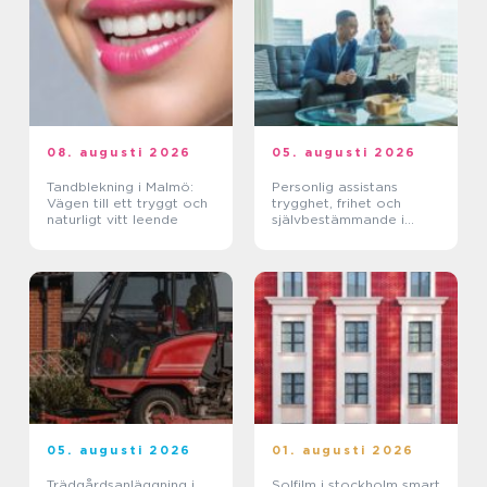
08. augusti 2026
05. augusti 2026
Tandblekning i Malmö:
Personlig assistans
Vägen till ett tryggt och
trygghet, frihet och
naturligt vitt leende
självbestämmande i
vardagen
05. augusti 2026
01. augusti 2026
Trädgårdsanläggning i
Solfilm i stockholm smart