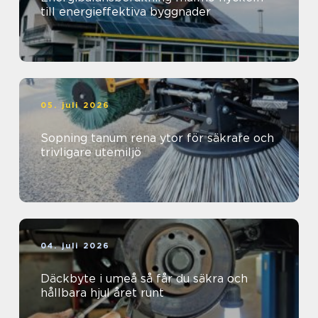
till energieffektiva byggnader
05. juli 2026
Sopning tanum rena ytor för säkrare och
trivligare utemiljö
04. juli 2026
Däckbyte i umeå så får du säkra och
hållbara hjul året runt