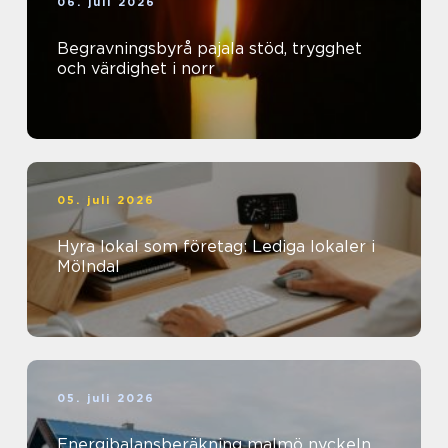
06. juli 2026
Begravningsbyrå pajala stöd, trygghet
och värdighet i norr
05. juli 2026
Hyra lokal som företag: Lediga lokaler i
Mölndal
05. juli 2026
Energibalansberäkning malmö nyckeln