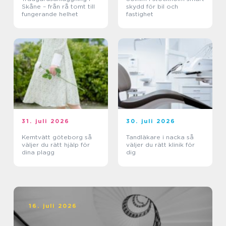
Skåne – från rå tomt till
skydd för bil och
fungerande helhet
fastighet
31. juli 2026
30. juli 2026
Kemtvätt göteborg så
Tandläkare i nacka så
väljer du rätt hjälp för
väljer du rätt klinik för
dina plagg
dig
16. juli 2026