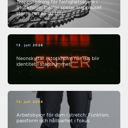
Trappstädning för fastighetsägare i
Stockholm: Därför spelar trapphuset
större roll än du tror
13. juli 2026
Neonskyltar i stockholm när ljus blir
identitet i stadsrummet
12. juli 2026
Arbetsbyxor för dam i stretch: Funktion,
passform och hållbarhet i fokus