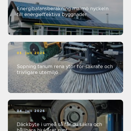
Energibalansberäkning malmö nyckeln
till energieffektiva byggnader
05. juli 2026
Sopning tanum rena ytor för säkrare och
trivligare utemiljö
04. juli 2026
Däckbyte i umeå så får du säkra och
hållbara hjul året runt