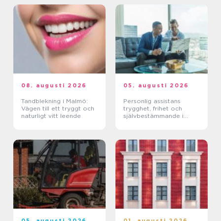
08. augusti 2026
05. augusti 2026
Tandblekning i Malmö:
Personlig assistans
Vägen till ett tryggt och
trygghet, frihet och
naturligt vitt leende
självbestämmande i
vardagen
05. augusti 2026
01. augusti 2026