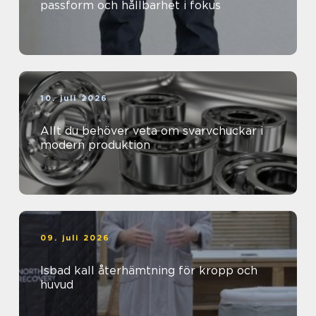
passform och hållbarhet i fokus
10. juli 2026
Allt du behöver veta om svarvchuckar i
modern produktion
09. juli 2026
Isbad kall återhämtning för kropp och
huvud