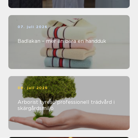
07. juli 2026
Badlakan – mer än bara en handduk
06. juli 2026
Arborist tyresö professionell trädvård i
skärgårdsmiljö