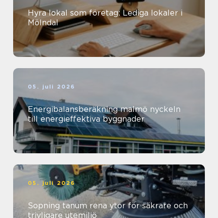
Hyra lokal som företag: Lediga lokaler i
Mölndal
05. juli 2026
Energibalansberäkning malmö nyckeln
till energieffektiva byggnader
05. juli 2026
Sopning tanum rena ytor för säkrare och
trivligare utemiljö