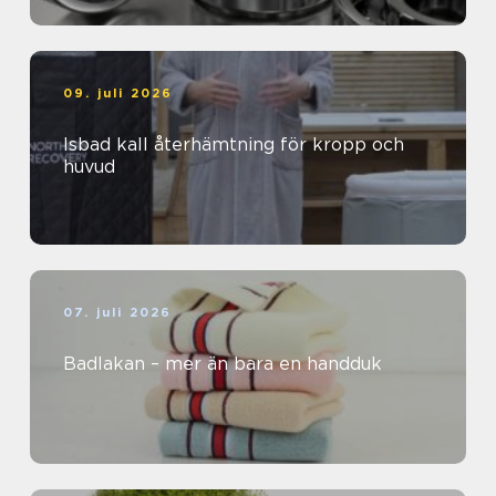
09. juli 2026
Isbad kall återhämtning för kropp och
huvud
07. juli 2026
Badlakan – mer än bara en handduk