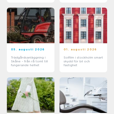
05. augusti 2026
01. augusti 2026
Trädgårdsanläggning i
Solfilm i stockholm smart
Skåne – från rå tomt till
skydd för bil och
fungerande helhet
fastighet