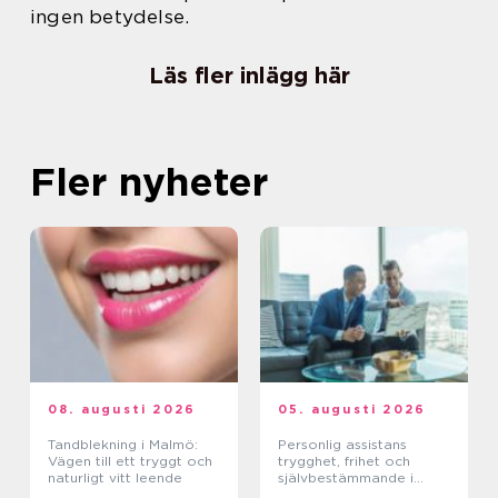
ingen betydelse.
Läs fler inlägg här
Fler nyheter
08. augusti 2026
05. augusti 2026
Tandblekning i Malmö:
Personlig assistans
Vägen till ett tryggt och
trygghet, frihet och
naturligt vitt leende
självbestämmande i
vardagen