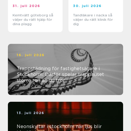
31. juli 2026
30. juli 2026
Kemtvätt göteborg så
Tandläkare i nacka så
väljer du rätt hjälp för
väljer du rätt klinik för
dina plagg
dig
16. juli 2026
Trappstädning för fastighetsägare i
Stockholm: Därför spelar trapphuset
större roll än du tror
13. juli 2026
Neonskyltar i stockholm när ljus blir