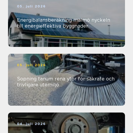
05. juli 2026
Energibalansberäkning malmö nyckeln
till energieffektiva byggnader
05. juli 2026
Sopning tanum rena ytor för säkrare och
trivligare utemiljö
04. juli 2026