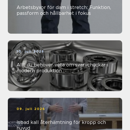
Arbetsbyxor för dam i stretch: Funktion,
passform och hållbarhet i fokus
10. juli 2026
Allt du behöver veta om svarvchuckar i
modern produktion
09. juli 2026
Isbad kall återhämtning för kropp och
huvud