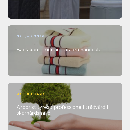
07. juli 2026
Badlakan – mer än bara en handduk
06. juli 2026
Arborist tyresö professionell trädvård i
skärgårdsmiljö