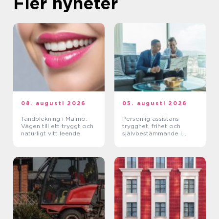
Fler nyheter
08. augusti 2026
05. augusti 2026
Tandblekning i Malmö:
Personlig assistans
Vägen till ett tryggt och
trygghet, frihet och
naturligt vitt leende
självbestämmande i
vardagen