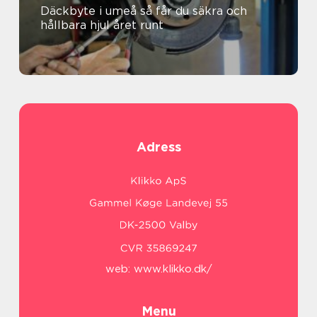
Däckbyte i umeå så får du säkra och
hållbara hjul året runt
Adress
web:
www.klikko.dk/
Menu