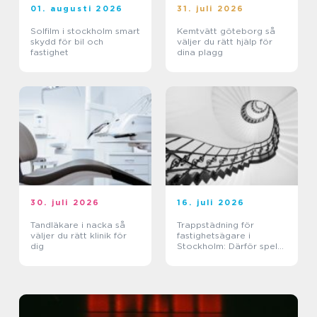
01. augusti 2026
31. juli 2026
Solfilm i stockholm smart
Kemtvätt göteborg så
skydd för bil och
väljer du rätt hjälp för
fastighet
dina plagg
30. juli 2026
16. juli 2026
Tandläkare i nacka så
Trappstädning för
väljer du rätt klinik för
fastighetsägare i
dig
Stockholm: Därför spelar
trapphuset större roll än
du tror