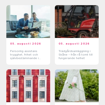
05. augusti 2026
05. augusti 2026
Personlig assistans
Trädgårdsanläggning i
trygghet, frihet och
Skåne – från rå tomt till
självbestämmande i
fungerande helhet
vardagen