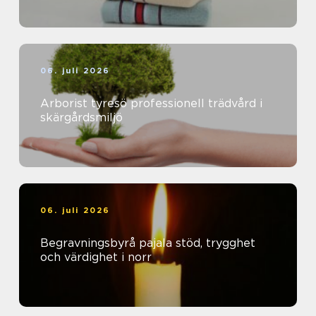
06. juli 2026
Arborist tyresö professionell trädvård i
skärgårdsmiljö
06. juli 2026
Begravningsbyrå pajala stöd, trygghet
och värdighet i norr