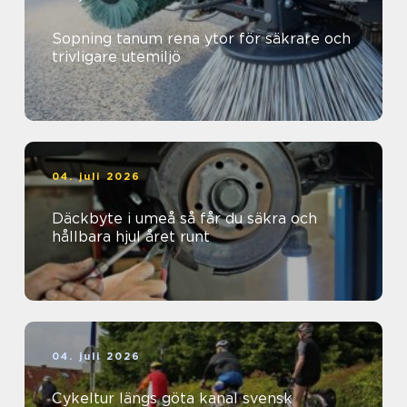
Sopning tanum rena ytor för säkrare och
trivligare utemiljö
04. juli 2026
Däckbyte i umeå så får du säkra och
hållbara hjul året runt
04. juli 2026
Cykeltur längs göta kanal svensk