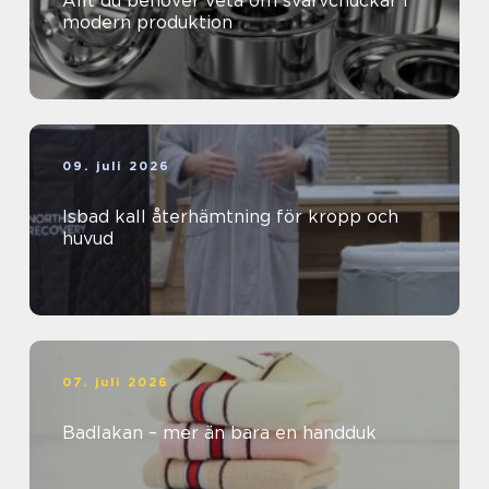
Allt du behöver veta om svarvchuckar i
modern produktion
09. juli 2026
Isbad kall återhämtning för kropp och
huvud
07. juli 2026
Badlakan – mer än bara en handduk