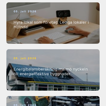
05. juli 2026
Hyra lokal som företag: Lediga lokaler i
Mölndal
05. juli 2026
Energibalansberäkning malmö nyckeln
till energieffektiva byggnader
05. juli 2026