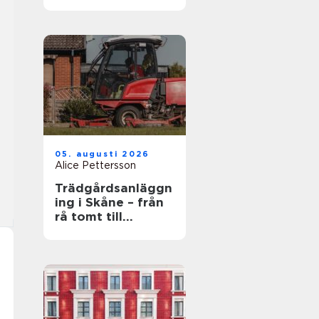
och
självbestämmande
i vardagen
05. augusti 2026
Alice Pettersson
Trädgårdsanläggn
ing i Skåne – från
rå tomt till
fungerande helhet