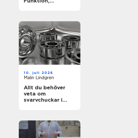
Funktion,
passform och
hållbarhet i fokus
10. juli 2026
Malin Lindgren
Allt du behöver
veta om
svarvchuckar i
modern
produktion