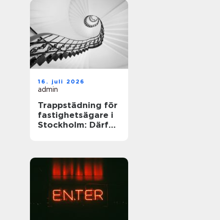
16. juli 2026
admin
Trappstädning för
fastighetsägare i
Stockholm: Därför
spelar trapphuset
större roll än du
tror