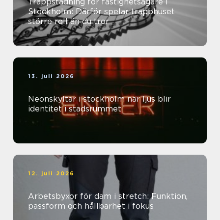
Trappstädning för fastighetsägare i
Stockholm: Därför spelar trapphuset
större roll än du tror
13. juli 2026
Neonskyltar i stockholm när ljus blir
identitet i stadsrummet
12. juli 2026
Arbetsbyxor för dam i stretch: Funktion,
passform och hållbarhet i fokus