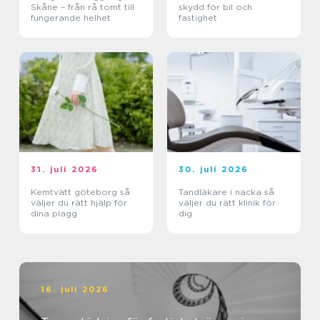
Skåne – från rå tomt till
skydd för bil och
fungerande helhet
fastighet
31. juli 2026
30. juli 2026
Kemtvätt göteborg så
Tandläkare i nacka så
väljer du rätt hjälp för
väljer du rätt klinik för
dina plagg
dig
16. juli 2026