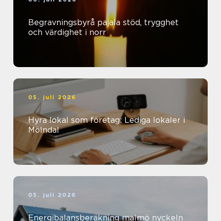
Begravningsbyrå pajala stöd, trygghet
och värdighet i norr
05. juli 2026
Hyra lokal som företag: Lediga lokaler i
Mölndal
05. juli 2026
Energibalansberäkning malmö nyckeln