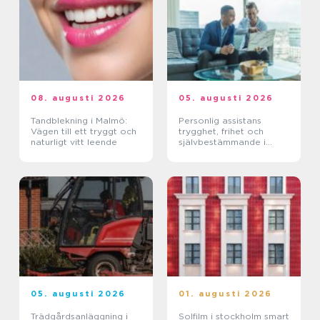
08. augusti 2026
05. augusti 2026
Tandblekning i Malmö:
Personlig assistans
Vägen till ett tryggt och
trygghet, frihet och
naturligt vitt leende
självbestämmande i
vardagen
05. augusti 2026
01. augusti 2026
Trädgårdsanläggning i
Solfilm i stockholm smart