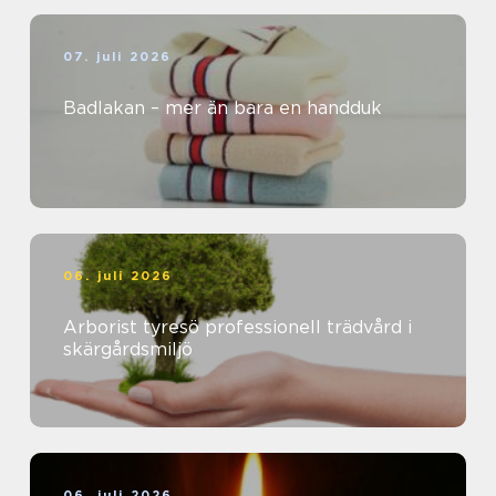
07. juli 2026
Badlakan – mer än bara en handduk
06. juli 2026
Arborist tyresö professionell trädvård i
skärgårdsmiljö
06. juli 2026