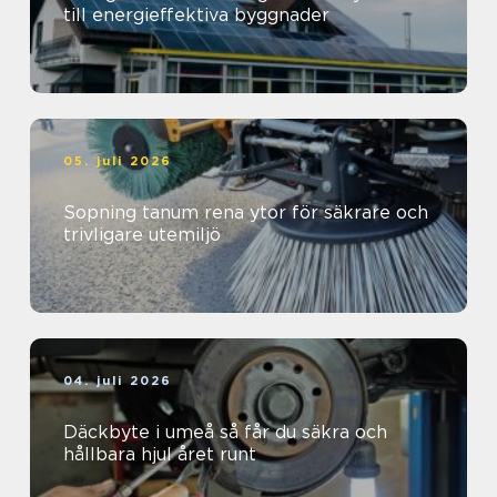
till energieffektiva byggnader
05. juli 2026
Sopning tanum rena ytor för säkrare och
trivligare utemiljö
04. juli 2026
Däckbyte i umeå så får du säkra och
hållbara hjul året runt