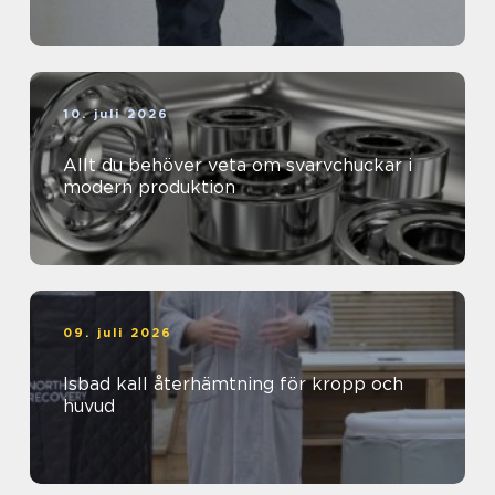
10. juli 2026
Allt du behöver veta om svarvchuckar i
modern produktion
09. juli 2026
Isbad kall återhämtning för kropp och
huvud