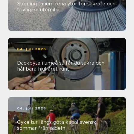
Sopning tanum rena ytor för säkrare och
trivligare utemiljö
04. juli 2026
Däckbyte i umeå så får du säkra och
hållbara hjul året runt
04. juli 2026
Cykeltur längs göta kanal svensk
sommar från sadeln