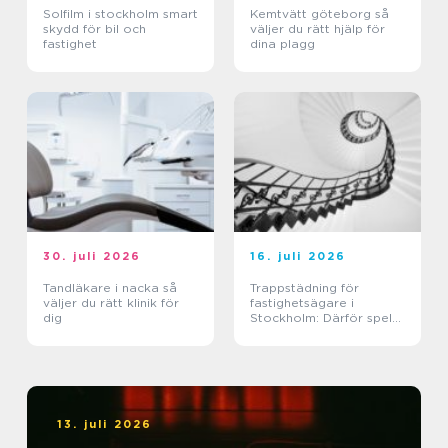
Solfilm i stockholm smart
Kemtvätt göteborg så
skydd för bil och
väljer du rätt hjälp för
fastighet
dina plagg
30. juli 2026
16. juli 2026
Tandläkare i nacka så
Trappstädning för
väljer du rätt klinik för
fastighetsägare i
dig
Stockholm: Därför spelar
trapphuset större roll än
du tror
13. juli 2026