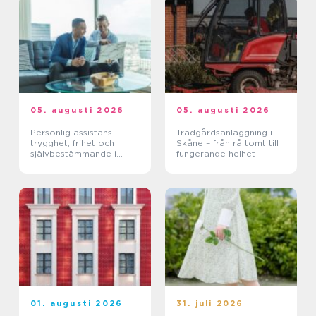
05. augusti 2026
05. augusti 2026
Personlig assistans
Trädgårdsanläggning i
trygghet, frihet och
Skåne – från rå tomt till
självbestämmande i
fungerande helhet
vardagen
01. augusti 2026
31. juli 2026