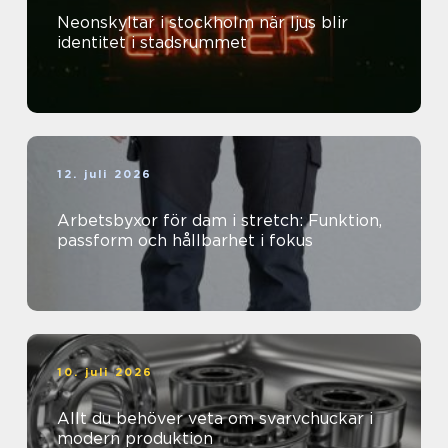
Neonskyltar i stockholm när ljus blir
identitet i stadsrummet
12. juli 2026
Arbetsbyxor för dam i stretch: Funktion,
passform och hållbarhet i fokus
10. juli 2026
Allt du behöver veta om svarvchuckar i
modern produktion