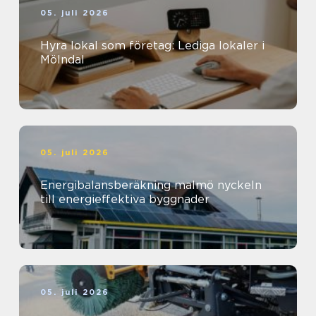
05. juli 2026
Hyra lokal som företag: Lediga lokaler i
Mölndal
05. juli 2026
Energibalansberäkning malmö nyckeln
till energieffektiva byggnader
05. juli 2026