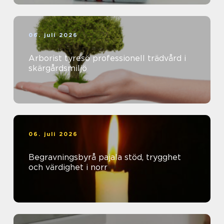
06. juli 2026
Arborist tyresö professionell trädvård i
skärgårdsmiljö
06. juli 2026
Begravningsbyrå pajala stöd, trygghet
och värdighet i norr