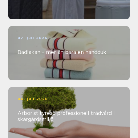
07. juli 2026
Badlakan – mer än bara en handduk
06. juli 2026
Arborist tyresö professionell trädvård i
skärgårdsmiljö