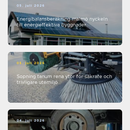
05. juli 2026
Energibalansberäkning malmö nyckeln
till energieffektiva byggnader
05. juli 2026
Sopning tanum rena ytor för säkrare och
trivligare utemiljö
04. juli 2026