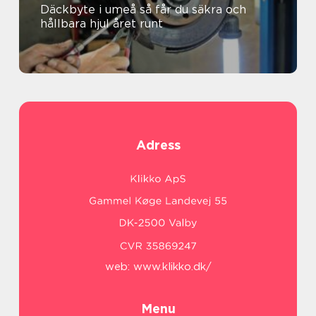
Däckbyte i umeå så får du säkra och
hållbara hjul året runt
Adress
web:
www.klikko.dk/
Menu