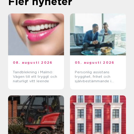
Fler nyheter
08. augusti 2026
05. augusti 2026
Tandblekning i Malmö:
Personlig assistans
Vägen till ett tryggt och
trygghet, frihet och
naturligt vitt leende
självbestämmande i
vardagen