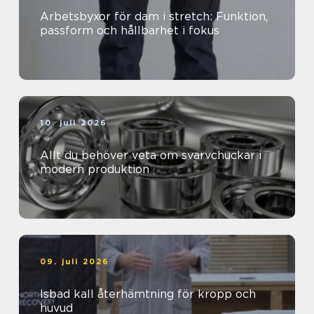
Arbetsbyxor för dam i stretch: Funktion,
passform och hållbarhet i fokus
10. juli 2026
Allt du behöver veta om svarvchuckar i
modern produktion
09. juli 2026
Isbad kall återhämtning för kropp och
huvud