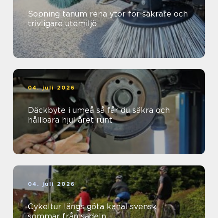
Sopning tanum rena ytor för säkrare och
trivligare utemiljö
04. juli 2026
Däckbyte i umeå så får du säkra och
hållbara hjul året runt
04. juli 2026
Cykeltur längs göta kanal svensk
sommar från sadeln