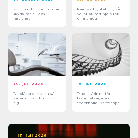
Solfilm i stockholm smart
Kemtvätt göteborg så
skydd för bil och
väljer du rätt hjälp för
fastighet
dina plagg
30. juli 2026
16. juli 2026
Tandläkare i nacka så
Trappstädning för
väljer du rätt klinik för
fastighetsägare i
dig
Stockholm: Därför spelar
trapphuset större roll än
du tror
13. juli 2026