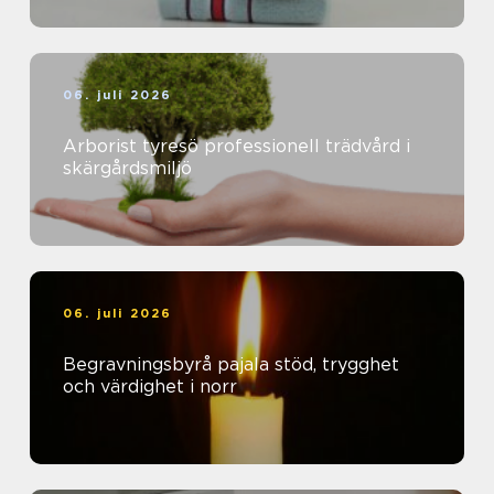
06. juli 2026
Arborist tyresö professionell trädvård i
skärgårdsmiljö
06. juli 2026
Begravningsbyrå pajala stöd, trygghet
och värdighet i norr