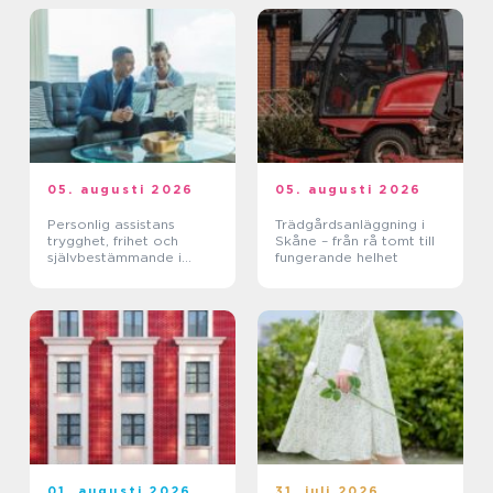
05. augusti 2026
05. augusti 2026
Personlig assistans
Trädgårdsanläggning i
trygghet, frihet och
Skåne – från rå tomt till
självbestämmande i
fungerande helhet
vardagen
01. augusti 2026
31. juli 2026