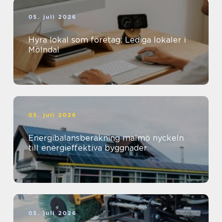
05. juli 2026
Hyra lokal som företag: Lediga lokaler i
Mölndal
05. juli 2026
Energibalansberäkning malmö nyckeln
till energieffektiva byggnader
05. juli 2026