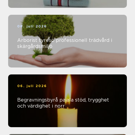
06. juli 2026
Arborist tyresö professionell trädvård i
skärgårdsmiljö
06. juli 2026
Begravningsbyrå pajala stöd, trygghet
och värdighet i norr