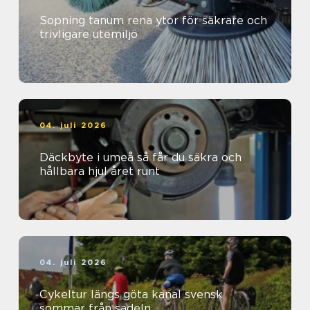
Sopning tanum rena ytor för säkrare och
trivligare utemiljö
04. juli 2026
Däckbyte i umeå så får du säkra och
hållbara hjul året runt
04. juli 2026
Cykeltur längs göta kanal svensk
sommar från sadeln