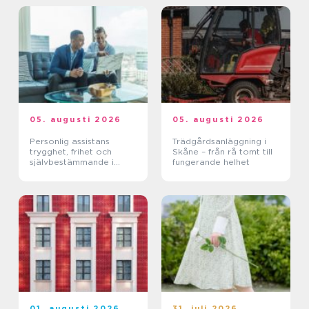
05. augusti 2026
05. augusti 2026
Personlig assistans
Trädgårdsanläggning i
trygghet, frihet och
Skåne – från rå tomt till
självbestämmande i
fungerande helhet
vardagen
01. augusti 2026
31. juli 2026