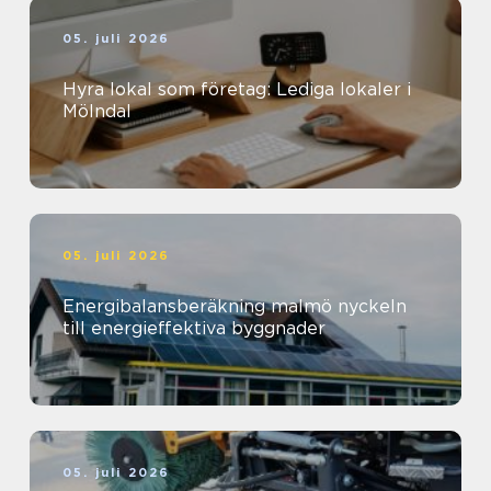
05. juli 2026
Hyra lokal som företag: Lediga lokaler i
Mölndal
05. juli 2026
Energibalansberäkning malmö nyckeln
till energieffektiva byggnader
05. juli 2026