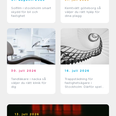
Solfilm i stockholm smart
Kemtvätt göteborg så
skydd för bil och
väljer du rätt hjälp för
fastighet
dina plagg
30. juli 2026
16. juli 2026
Tandläkare i nacka så
Trappstädning för
väljer du rätt klinik för
fastighetsägare i
dig
Stockholm: Därför spelar
trapphuset större roll än
du tror
13. juli 2026